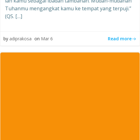
lah kamu sebagai ibadah tambahan. Mudah-mudahan
Tuhanmu mengangkat kamu ke tempat yang terpuji.”
(QS. […]
Read more
by
adiprakosa
on
Mar 6