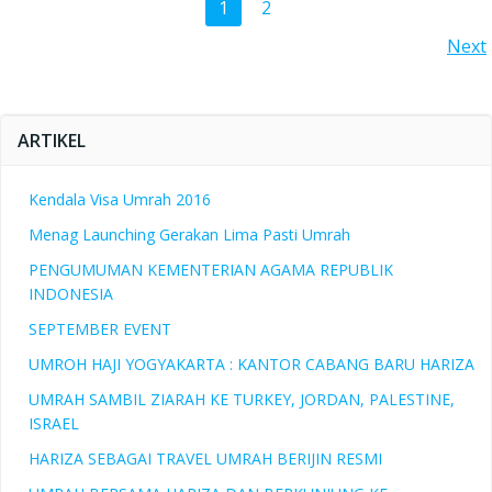
Posts
Page
Page
1
2
Posts
Next
navigation
navigation
ARTIKEL
Kendala Visa Umrah 2016
Menag Launching Gerakan Lima Pasti Umrah
PENGUMUMAN KEMENTERIAN AGAMA REPUBLIK
INDONESIA
SEPTEMBER EVENT
UMROH HAJI YOGYAKARTA : KANTOR CABANG BARU HARIZA
UMRAH SAMBIL ZIARAH KE TURKEY, JORDAN, PALESTINE,
ISRAEL
HARIZA SEBAGAI TRAVEL UMRAH BERIJIN RESMI