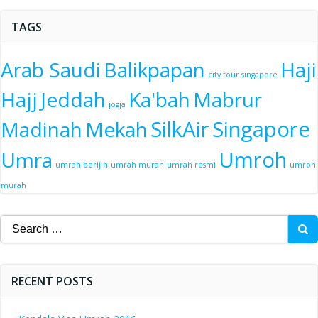
TAGS
Arab Saudi
Balikpapan
Haji
city tour singapore
Hajj
Jeddah
Ka'bah
Mabrur
jogja
SilkAir
Singapore
Madinah
Mekah
Umroh
Umra
umrah berijin
umrah murah
umrah resmi
umroh
murah
Search
for:
RECENT POSTS