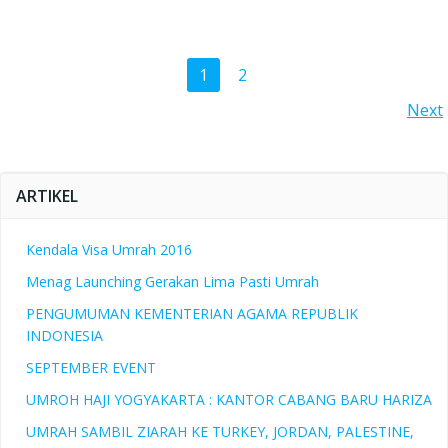
Posts
Page
Page
1
2
Posts
Next
navigation
navigation
ARTIKEL
Kendala Visa Umrah 2016
Menag Launching Gerakan Lima Pasti Umrah
PENGUMUMAN KEMENTERIAN AGAMA REPUBLIK
INDONESIA
SEPTEMBER EVENT
UMROH HAJI YOGYAKARTA : KANTOR CABANG BARU HARIZA
UMRAH SAMBIL ZIARAH KE TURKEY, JORDAN, PALESTINE,