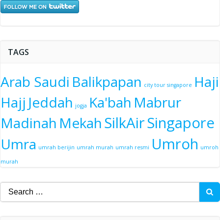
TAGS
Arab Saudi
Balikpapan
Haji
city tour singapore
Hajj
Jeddah
Ka'bah
Mabrur
jogja
SilkAir
Singapore
Madinah
Mekah
Umroh
Umra
umrah berijin
umrah murah
umrah resmi
umroh
murah
Search
for: