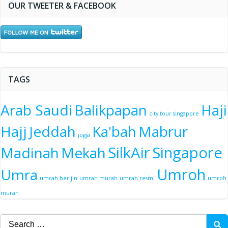
OUR TWEETER & FACEBOOK
TAGS
Arab Saudi
Balikpapan
Haji
city tour singapore
Hajj
Jeddah
Ka'bah
Mabrur
jogja
SilkAir
Singapore
Madinah
Mekah
Umroh
Umra
umrah berijin
umrah murah
umrah resmi
umroh
murah
Search