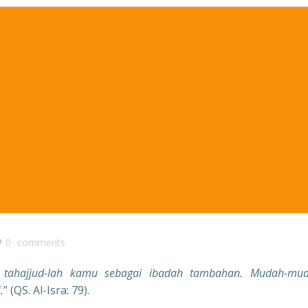
0
comments
t tahajjud-lah kamu sebagai ibadah tambahan. Mudah-mu
.
” (QS. Al-Isra: 79).