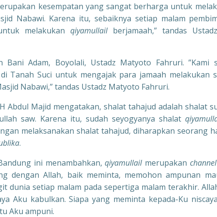
, merupakan kesempatan yang sangat berharga untuk mela
sjid Nabawi. Karena itu, sebaiknya setiap malam pembi
 untuk melakukan
qiyamullail
berjamaah,” tandas Ustadz
Bani Adam, Boyolali, Ustadz Matyoto Fahruri. ”Kami s
di Tanah Suci untuk mengajak para jamaah melakukan s
asjid Nabawi,” tandas Ustadz Matyoto Fahruri.
 Abdul Majid mengatakan, shalat tahajud adalah shalat s
ullah saw. Karena itu, sudah seyogyanya shalat
qiyamulla
engan melaksanakan shalat tahajud, diharapkan seorang 
ublika
.
I Bandung ini menambahkan,
qiyamullail
merupakan
channel
ung dengan Allah, baik meminta, memohon ampunan m
ngit dunia setiap malam pada sepertiga malam terakhir. Alla
aya Aku kabulkan. Siapa yang meminta kepada-Ku niscay
tu Aku ampuni.