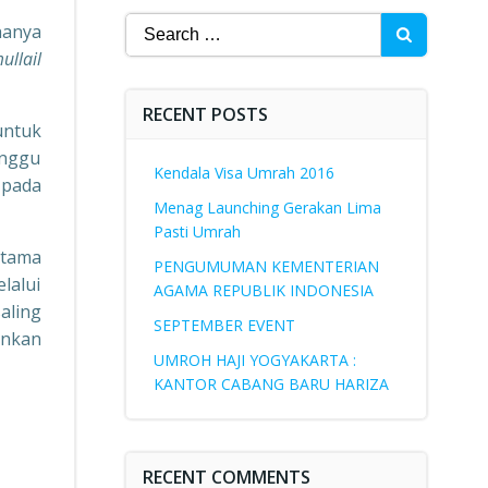
Search
hanya
for:
ullail
RECENT POSTS
untuk
unggu
Kendala Visa Umrah 2016
 pada
Menag Launching Gerakan Lima
Pasti Umrah
Utama
PENGUMUMAN KEMENTERIAN
lalui
AGAMA REPUBLIK INDONESIA
aling
SEPTEMBER EVENT
nkan
UMROH HAJI YOGYAKARTA :
KANTOR CABANG BARU HARIZA
RECENT COMMENTS