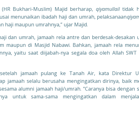
” (HR Bukhari-Muslim) Majid berharap,
qiyamullail
tidak 
eusai menunaikan ibadah haji dan umrah, pelaksanaan
qiyam
an haji maupun umrahnya,” ujar Majid.
haji dan umrah, jamaah rela antre dan berdesak-desakan 
aram maupun di Masjid Nabawi. Bahkan, jamaah rela men
ya, yaitu saat diijabah-nya segala doa oleh Allah SWT
etelah jamaah pulang ke Tanah Air, kata Direktur 
ap jamaah selalu berusaha mengingatkan dirinya, baik me
 sesama alumni jamaah haji/umrah. ”Caranya bisa dengan s
nnya untuk sama-sama mengingatkan dalam menjala