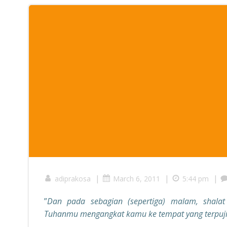
|
|
|
adiprakosa
March 6, 2011
5:44 pm
”
Dan pada sebagian (sepertiga) malam, shala
Tuhanmu mengangkat kamu ke tempat yang terpuji