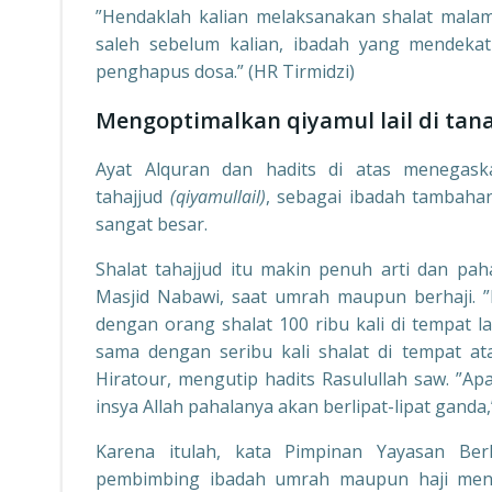
”Hendaklah kalian melaksanakan shalat mala
saleh sebelum kalian, ibadah yang mendekat
penghapus dosa.” (HR Tirmidzi)
Mengoptimalkan qiyamul lail di tana
Ayat Alquran dan hadits di atas menegas
tahajjud
(qiyamullail)
, sebagai ibadah tambahan
sangat besar.
Shalat tahajjud itu makin penuh arti dan pah
Masjid Nabawi, saat umrah maupun berhaji. ”
dengan orang shalat 100 ribu kali di tempat l
sama dengan seribu kali shalat di tempat ata
Hiratour, mengutip hadits Rasulullah saw. ”Apa
insya Allah pahalanya akan berlipat-lipat ganda,
Karena itulah, kata Pimpinan Yayasan Ber
pembimbing ibadah umrah maupun haji meng