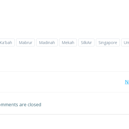
Ka'bah
Mabrur
Madinah
Mekah
SilkAir
Singapore
Um
Post
N
navigation
mments are closed