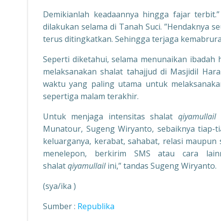
Demikianlah keadaannya hingga fajar terbit.
dilakukan selama di Tanah Suci. ”Hendaknya s
terus ditingkatkan. Sehingga terjaga kemabrur
Seperti diketahui, selama menunaikan ibadah 
melaksanakan shalat tahajjud di Masjidil H
waktu yang paling utama untuk melaksanakann
sepertiga malam terakhir.
Untuk menjaga intensitas shalat
qiyamullail
s
Munatour, Sugeng Wiryanto, sebaiknya tiap-ti
keluarganya, kerabat, sahabat, relasi maupun
menelepon, berkirim SMS atau cara lai
shalat
qiyamullail
ini,” tandas Sugeng Wiryanto.
(sya/ika )
Sumber :
Republika