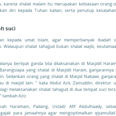
m, karena shalat malam itu merupakan kebiasaan orang-
kan diri kepada Tuhan kalian, serta penutup kesalaha
h suci
kan kepada umat Islam, agar memperbanyak ibadah s
. Walaupun shalat tahajjud bukan shalat wajib, keutama
alanya berlipat ganda bila dilaksanakan di Masjidil Hara
Barangsiapa yang shalat di Masjidil Haram, ganjarannya
ain. Sedankan orang yang shalat di Masjid Nabawi, ganjar
u di masjid lain. ” kata Abdul Azis Zainuddin, direktur 
lagi melaksanakan shalat tahajjud di dua tempat suci ters
” tambah Aziz.
kah Haramain, Padang, Ustadz Afif Abdulhaady, seba
ajak para jamaahnya agar mengoptimalkan qiyamullail