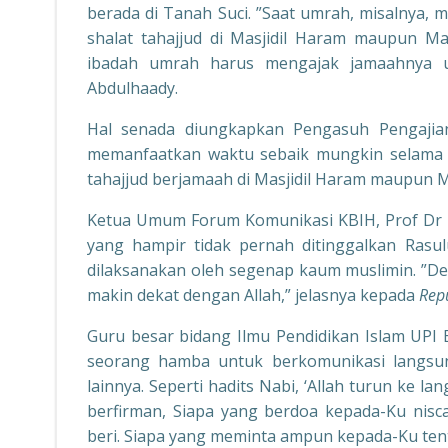
berada di Tanah Suci. ”Saat umrah, misalnya
shalat tahajjud di Masjidil Haram maupun Ma
ibadah umrah harus mengajak jamaahnya
Abdulhaady.
Hal senada diungkapkan Pengasuh Pengajian 
memanfaatkan waktu sebaik mungkin selama 
tahajjud berjamaah di Masjidil Haram maupun M
Ketua Umum Forum Komunikasi KBIH, Prof Dr H
yang hampir tidak pernah ditinggalkan Rasul
dilaksanakan oleh segenap kaum muslimin. ”D
makin dekat dengan Allah,” jelasnya kepada
Rep
Guru besar bidang Ilmu Pendidikan Islam UP
seorang hamba untuk berkomunikasi langs
lainnya. Seperti hadits Nabi, ‘Allah turun ke la
berfirman, Siapa yang berdoa kepada-Ku nisc
beri. Siapa yang meminta ampun kepada-Ku ten