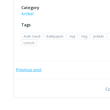
Category
Artikel
Tags
Arab Saudi
Balikpapan
Haji
Hajj
Jeddah
Umroh
Post
Previous post
navigation
Co