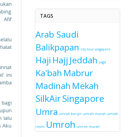
kukan
mbing
TAGS
 Afif
Arab Saudi
elalu
Balikpapan
halat
city tour singapore
Haji
Hajj
Jeddah
jogja
unnat
Ka'bah
Mabrur
il
ini
hamba
Madinah
Mekah
SilkAir
Singapore
bagi
Umra
aupun
umrah berijin
umrah murah
umrah
h lalu
Umroh
a Aku
resmi
umroh murah