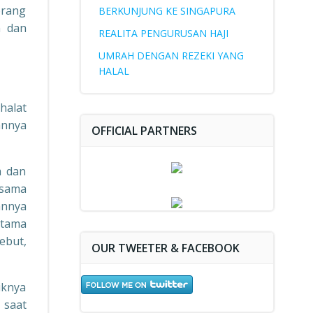
orang
BERKUNJUNG KE SINGAPURA
n dan
REALITA PENGURUSAN HAJI
UMRAH DENGAN REZEKI YANG
HALAL
halat
annya
OFFICIAL PARTNERS
m dan
 sama
annya
utama
ebut,
OUR TWEETER & FACEBOOK
iknya
 saat