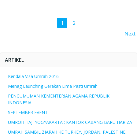
Posts
Page
Page
1
2
Posts
Next
navigation
navigation
ARTIKEL
Kendala Visa Umrah 2016
Menag Launching Gerakan Lima Pasti Umrah
PENGUMUMAN KEMENTERIAN AGAMA REPUBLIK
INDONESIA
SEPTEMBER EVENT
UMROH HAJI YOGYAKARTA : KANTOR CABANG BARU HARIZA
UMRAH SAMBIL ZIARAH KE TURKEY, JORDAN, PALESTINE,