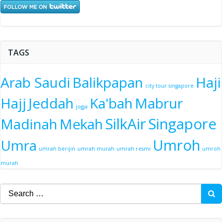
TAGS
Arab Saudi
Balikpapan
Haji
city tour singapore
Hajj
Jeddah
Ka'bah
Mabrur
jogja
SilkAir
Singapore
Madinah
Mekah
Umroh
Umra
umrah berijin
umrah murah
umrah resmi
umroh
murah
Search
for: