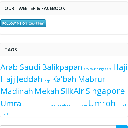
OUR TWEETER & FACEBOOK
TAGS
Arab Saudi
Balikpapan
Haji
city tour singapore
Hajj
Jeddah
Ka'bah
Mabrur
jogja
SilkAir
Singapore
Madinah
Mekah
Umroh
Umra
umrah berijin
umrah murah
umrah resmi
umroh
murah