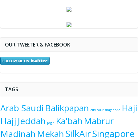
OUR TWEETER & FACEBOOK
TAGS
Arab Saudi
Balikpapan
Haji
city tour singapore
Hajj
Jeddah
Ka'bah
Mabrur
jogja
SilkAir
Singapore
Madinah
Mekah