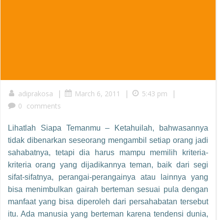
|
|
|
adiprakosa
March 6, 2011
5:43 pm
0
comments
Lihatlah Siapa Temanmu –
Ketahuilah, bahwasannya
tidak dibenarkan seseorang mengambil setiap orang jadi
sahabatnya, tetapi dia harus mampu memilih kriteria-
kriteria orang yang dijadikannya teman, baik dari segi
sifat-sifatnya, perangai-perangainya atau lainnya yang
bisa menimbulkan gairah berteman sesuai pula dengan
manfaat yang bisa diperoleh dari persahabatan tersebut
itu.
Ada manusia yang berteman karena tendensi dunia,