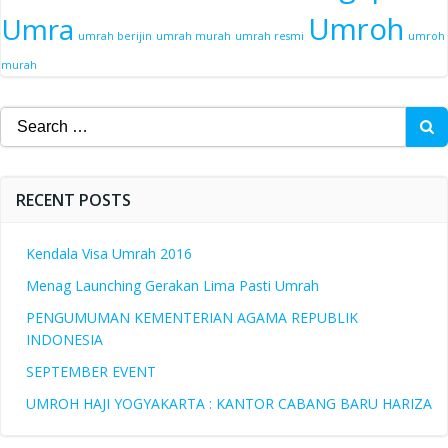
Umroh
Umra
umrah berijin
umrah murah
umrah resmi
umroh
murah
Search
for:
RECENT POSTS
Kendala Visa Umrah 2016
Menag Launching Gerakan Lima Pasti Umrah
PENGUMUMAN KEMENTERIAN AGAMA REPUBLIK
INDONESIA
SEPTEMBER EVENT
UMROH HAJI YOGYAKARTA : KANTOR CABANG BARU HARIZA