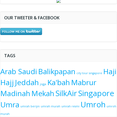
OUR TWEETER & FACEBOOK
TAGS
Arab Saudi
Balikpapan
Haji
city tour singapore
Hajj
Jeddah
Ka'bah
Mabrur
jogja
SilkAir
Singapore
Madinah
Mekah
Umroh
Umra
umrah berijin
umrah murah
umrah resmi
umroh
murah